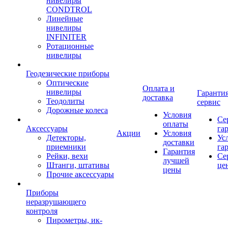
нивелиры
CONDTROL
Линейные
нивелиры
INFINITER
Ротационные
нивелиры
Геодезические приборы
Оптические
Оплата и
нивелиры
Гарантия
доставка
Теодолиты
сервис
Дорожные колеса
Условия
Се
оплаты
Аксессуары
га
Акции
Условия
Детекторы,
Ус
доставки
приемники
га
Гарантия
Рейки, вехи
Се
лучшей
Штанги, штативы
це
цены
Прочие аксессуары
Приборы
неразрушающего
контроля
Пирометры, ик-