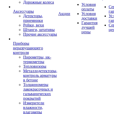
Дорожные колеса
Условия
Се
оплаты
Аксессуары
га
Акции
Условия
Детекторы,
Ус
доставки
приемники
га
Гарантия
Рейки, вехи
Се
лучшей
Штанги, штативы
це
цены
Прочие аксессуары
Приборы
неразрушающего
контроля
Пирометры, ик-
термометры
Тепловизоры
Металлодетекторы,
контроль арматуры
в бетоне
Толщиномеры
лакокрасочных и
гальванических
покрытий
Измерители
влажности,
влагомеры