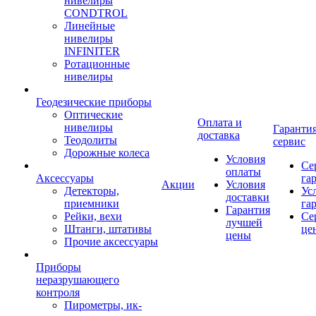
нивелиры
CONDTROL
Линейные
нивелиры
INFINITER
Ротационные
нивелиры
Геодезические приборы
Оптические
Оплата и
нивелиры
Гарантия
доставка
Теодолиты
сервис
Дорожные колеса
Условия
Се
оплаты
Аксессуары
га
Акции
Условия
Детекторы,
Ус
доставки
приемники
га
Гарантия
Рейки, вехи
Се
лучшей
Штанги, штативы
це
цены
Прочие аксессуары
Приборы
неразрушающего
контроля
Пирометры, ик-