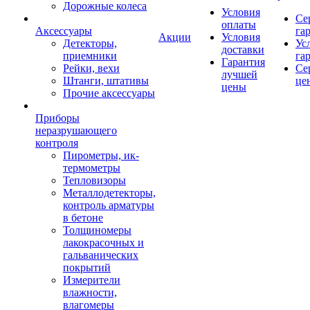
Дорожные колеса
Условия
Се
оплаты
Аксессуары
га
Акции
Условия
Детекторы,
Ус
доставки
приемники
га
Гарантия
Рейки, вехи
Се
лучшей
Штанги, штативы
це
цены
Прочие аксессуары
Приборы
неразрушающего
контроля
Пирометры, ик-
термометры
Тепловизоры
Металлодетекторы,
контроль арматуры
в бетоне
Толщиномеры
лакокрасочных и
гальванических
покрытий
Измерители
влажности,
влагомеры