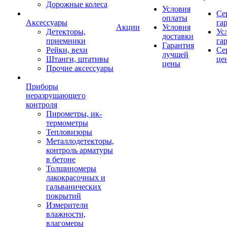
Дорожные колеса
Условия
Се
оплаты
Аксессуары
га
Акции
Условия
Детекторы,
Ус
доставки
приемники
га
Гарантия
Рейки, вехи
Се
лучшей
Штанги, штативы
це
цены
Прочие аксессуары
Приборы
неразрушающего
контроля
Пирометры, ик-
термометры
Тепловизоры
Металлодетекторы,
контроль арматуры
в бетоне
Толщиномеры
лакокрасочных и
гальванических
покрытий
Измерители
влажности,
влагомеры