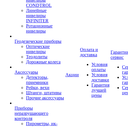
нивелиры
CONDTROL
Линейные
нивелиры
INFINITER
Ротационные
нивелиры
Геодезические приборы
Оптические
Оплата и
нивелиры
Гарантия
доставка
Теодолиты
сервис
Дорожные колеса
Условия
Се
оплаты
Аксессуары
га
Акции
Условия
Детекторы,
Ус
доставки
приемники
га
Гарантия
Рейки, вехи
Се
лучшей
Штанги, штативы
це
цены
Прочие аксессуары
Приборы
неразрушающего
контроля
Пирометры, ик-