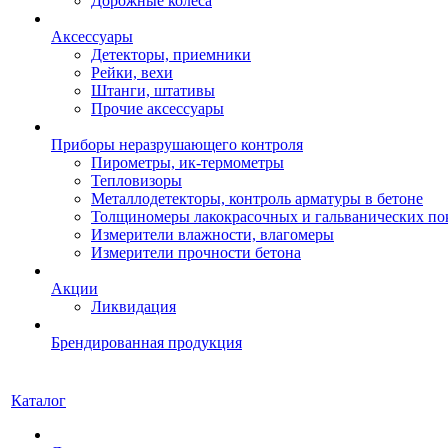
Дорожные колеса
Аксессуары
Детекторы, приемники
Рейки, вехи
Штанги, штативы
Прочие аксессуары
Приборы неразрушающего контроля
Пирометры, ик-термометры
Тепловизоры
Металлодетекторы, контроль арматуры в бетоне
Толщиномеры лакокрасочных и гальванических п
Измерители влажности, влагомеры
Измерители прочности бетона
Акции
Ликвидация
Брендированная продукция
Каталог