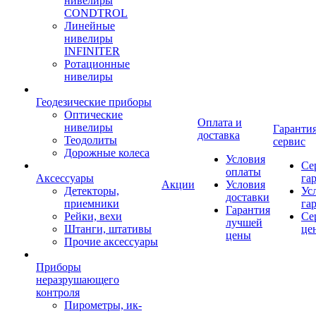
нивелиры
CONDTROL
Линейные
нивелиры
INFINITER
Ротационные
нивелиры
Геодезические приборы
Оптические
Оплата и
нивелиры
Гарантия
доставка
Теодолиты
сервис
Дорожные колеса
Условия
Се
оплаты
Аксессуары
га
Акции
Условия
Детекторы,
Ус
доставки
приемники
га
Гарантия
Рейки, вехи
Се
лучшей
Штанги, штативы
це
цены
Прочие аксессуары
Приборы
неразрушающего
контроля
Пирометры, ик-