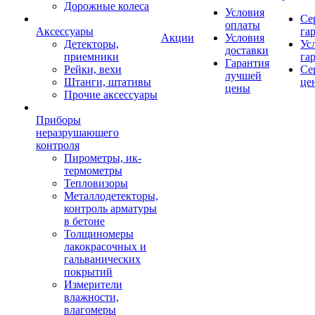
Дорожные колеса
Условия
Се
оплаты
Аксессуары
га
Акции
Условия
Детекторы,
Ус
доставки
приемники
га
Гарантия
Рейки, вехи
Се
лучшей
Штанги, штативы
це
цены
Прочие аксессуары
Приборы
неразрушающего
контроля
Пирометры, ик-
термометры
Тепловизоры
Металлодетекторы,
контроль арматуры
в бетоне
Толщиномеры
лакокрасочных и
гальванических
покрытий
Измерители
влажности,
влагомеры